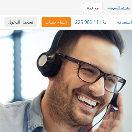
معرفة المزيد
...
موافقة
225 989 111
استضافة
إنشاء حساب
تسجيل الدخول