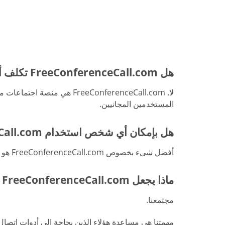
هل FreeConferenceCall.com تكلف أي شىء مقابل الاستخدام؟
المستخدمين المجانيين.
هل بإمكان أي شخص استخدام FreeConferenceCall.com؟
أفضل شىء بخصوص FreeConferenceCall.com هو أن أي شخص يمتلك خط أرضي أو وصول إلى شبكة وايفاي أن يستخدم بسهولة المنصة لاستضافة اجتماعات صوتية أو مرئية.
ماذا يجعل FreeConferenceCall.com مختلفة؟
مجتمعنا.