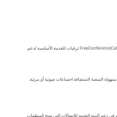
لا. FreeConferenceCall.com هي منصة اجتماعات مجانية الاستخدام بأرقام اتصال محلية في أكثر من 60 دولة. تقدم FreeConferenceCall.com ترقيات للخدمة الأساسية لدعم
هؤلاء الذين بحاجة إلى أدوات اتصال للبقاء على تواصل. كل عضو في مجتمع FreeConferenceCall يساهم في دعم البنية التحتية للاتصالات التي تمنح المنظمات