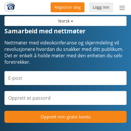
Registrer deg
Logg inn
Bytt
nav
Norsk
Samarbeid med nettmøter
Nettmøter med videokonferanse og skjermdeling vil
revolusjonere hvordan du snakker med ditt publikum.
Det er enkelt å holde møter med den enheten du selv
foretrekker.
Opprett min gratis konto