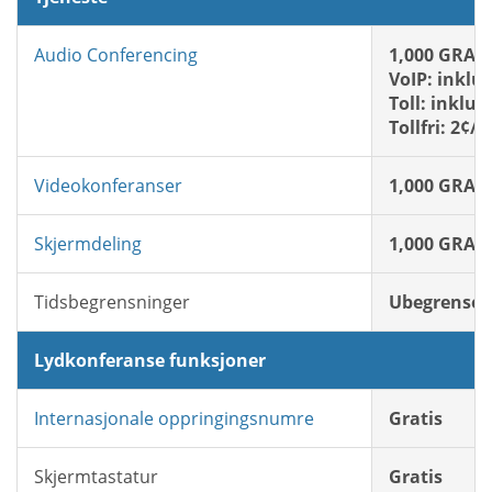
Audio Conferencing
1,000 GRATI
VoIP: inklu
Toll: inklud
Tollfri: 2¢/
Videokonferanser
1,000 GRATI
Skjermdeling
1,000 GRATI
Tidsbegrensninger
Ubegrenset
Lydkonferanse funksjoner
Internasjonale oppringingsnumre
Gratis
Skjermtastatur
Gratis