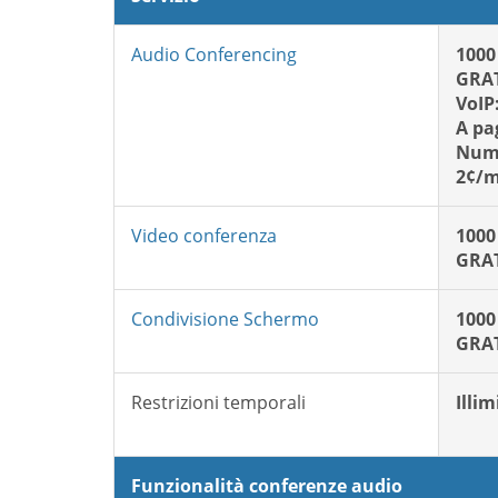
Audio Conferencing
1000
GRAT
VoIP
A pa
Nume
2¢/m
Video conferenza
1000
GRAT
Condivisione Schermo
1000
GRAT
Restrizioni temporali
Illim
Funzionalità conferenze audio