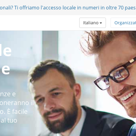
onali? Ti offriamo l'accesso locale in numeri in oltre 70 paes
Italiano
Organizza
le
ne
enze e
ioneranno il
o. È facile
al tuo