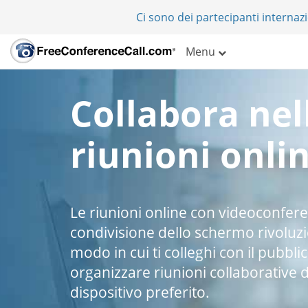
Ci sono dei partecipanti internazi
Menu
Collabora nel
riunioni onli
Le riunioni online con videoconfer
condivisione dello schermo rivoluz
modo in cui ti colleghi con il pubblic
organizzare riunioni collaborative d
dispositivo preferito.