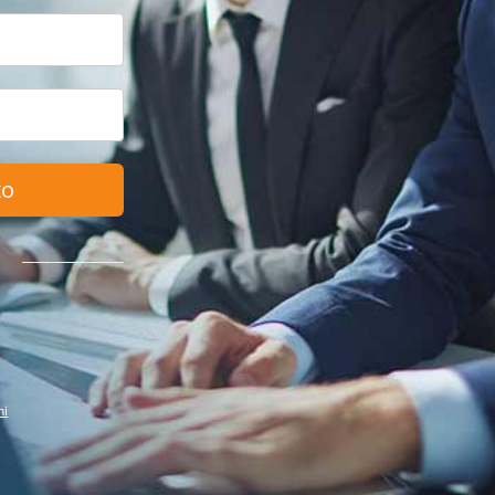
to
ni