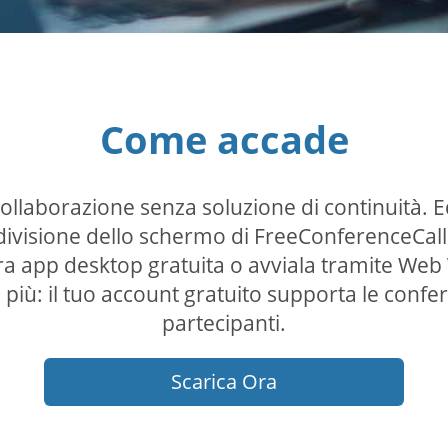
Come accade
 Collaborazione senza soluzione di continuità. 
divisione dello schermo di FreeConferenceCal
tra app desktop gratuita o avviala tramite Web
più: il tuo account gratuito supporta le conf
partecipanti.
Scarica Ora