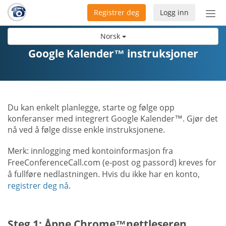
Registrer deg
Logg inn
Bytt
nav
Norsk
Google Kalender™ instruksjoner
Du kan enkelt planlegge, starte og følge opp
konferanser med integrert Google Kalender™. Gjør det
nå ved å følge disse enkle instruksjonene.
Merk: innlogging med kontoinformasjon fra
FreeConferenceCall.com (e-post og passord) kreves for
å fullføre nedlastningen. Hvis du ikke har en konto,
registrer deg nå
.
Steg 1: Åpne Chrome™nettleseren