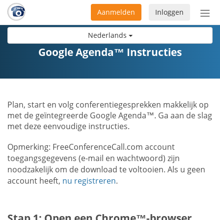
Aanmelden
Inloggen
Acti
navi
Nederlands
Google Agenda™ Instructies
Plan, start en volg conferentiegesprekken makkelijk op
met de geïntegreerde Google Agenda™. Ga aan de slag
met deze eenvoudige instructies.
Opmerking: FreeConferenceCall.com account
toegangsgegevens (e-mail en wachtwoord) zijn
noodzakelijk om de download te voltooien. Als u geen
account heeft,
nu registreren
.
Stap 1: Open een Chrome™-browser