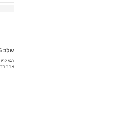
שלב 6: התחל את הפגישה שלך
רגע לפני
אחר הדר