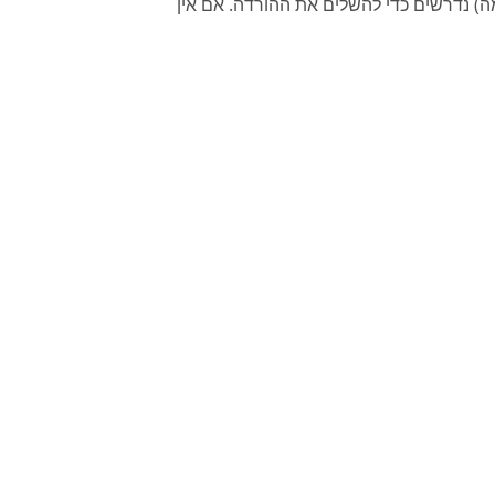
בון FreeConferenceCall.com (אימייל וסיסמה) נדרשים כדי להשלים את ההורדה. אם אין