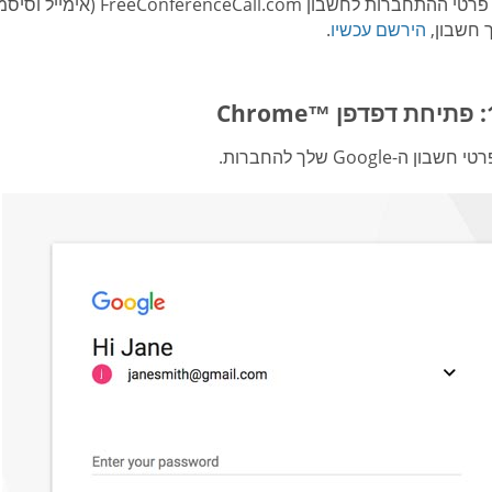
שים לב: פרטי ההתחברות לחש
 חשבון,
הירשם עכשיו
.
ון ה-Google שלך להחברות.