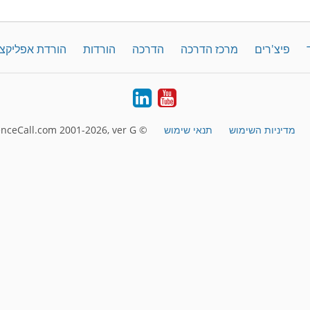
פיצ'רים
מרכז הדרכה
הדרכה
הורדות
הורדת אפליקצ
LinkedIn
YouTube
מדיניות השימוש
תנאי שימוש
© FreeConferenceCall.com 2001-2026, ver G