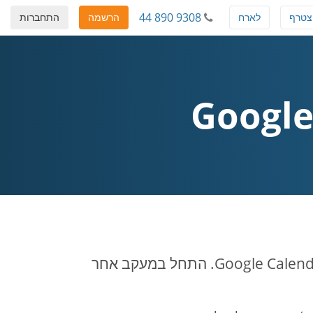
44 890 9308
צטרף
לארח
הרשמה
התחברות
תכנן, התחל ועקוב אחר שיחות ועידה בקלות עם שילוב ™Google Calendar. התחל במעקב אחר