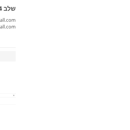
שלב 4: כניסה לחשבון FreeConferenceCall.com שלך
eCall.com