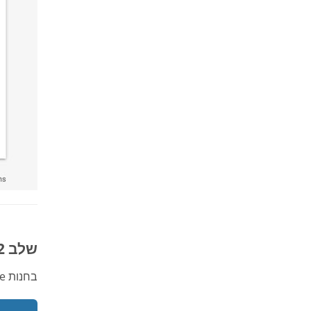
שלב 2: הוספת התוסף בחנות Chrome
בחנות Chrome יש למצוא את תוסף Google Calendar לשירות FreeConferenceCall.com. לחיצה על