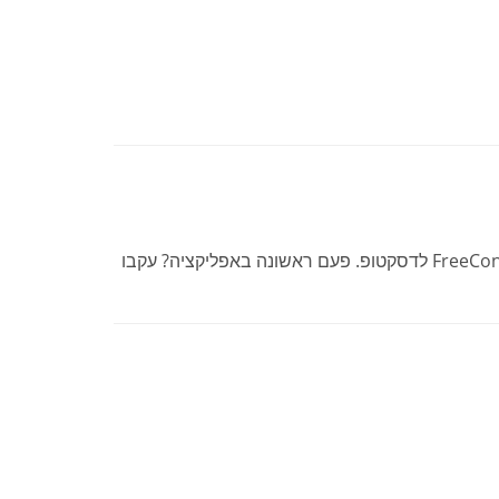
להפעלת אפליקציית FreeConferenceCall.com לדסקטופ. פעם ראשונה באפליקציה? עקבו