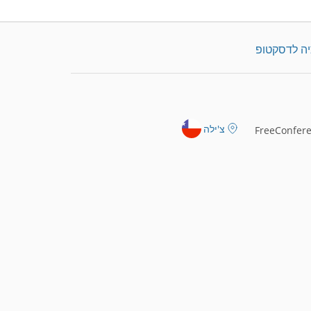
יה לדסקטופ
צ'ילה