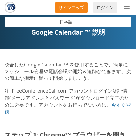
サインアップ
ログイン
ナ
ビ
日本語
ゲ
ー
Google Calendar ™ 説明
シ
ョ
ン
の
統合したGoogle Calendar ™ を使用することで、簡単に
開
スケジュール管理や電話会議の開始＆追跡ができます。次
閉
の簡単な指示に従って開始しましょう。
注: FreeConferenceCall.com アカウントログイン認証情
報(メールアドレスとパスワード)がダウンロード完了のた
めに必要です。アカウントをお持ちでない方は、
今すぐ登
録
。
ステップ 1: Chrome™ ブラウザーを開き