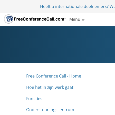
Heeft u internationale deelnemers? W
Menu
Free Conference Call - Home
Hoe het in zijn werk gaat
Functies
Ondersteuningscentrum