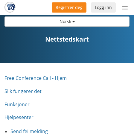
Registrer deg
Logg inn
Bytt
nav
Norsk
Nettstedskart
Free Conference Call - Hjem
Slik fungerer det
Funksjoner
Hjelpesenter
Send feilmelding