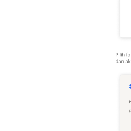
Pilih f
dari a