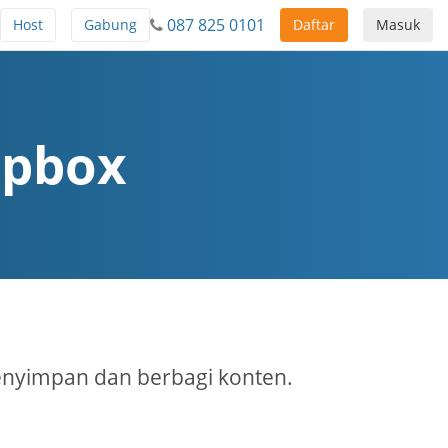
087 825 0101
Host
Gabung
Daftar
Masuk
opbox
nyimpan dan berbagi konten.