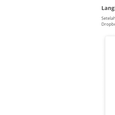
Lang
Setela
Dropbo