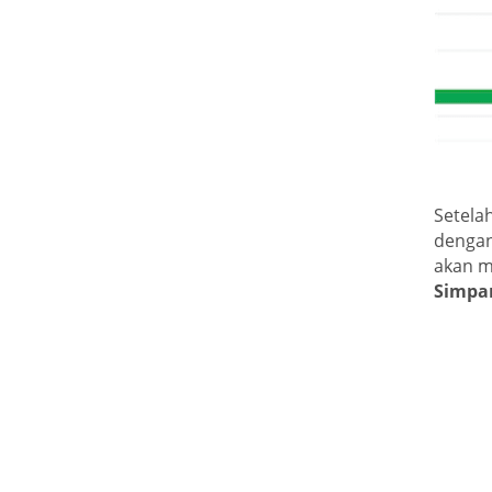
Setela
dengan
akan m
Simpa