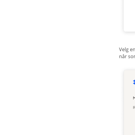
Velg en
når so