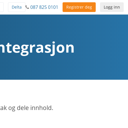
087 825 0101
Delta
Registrer deg
Logg inn
ntegrasjon
ak og dele innhold.