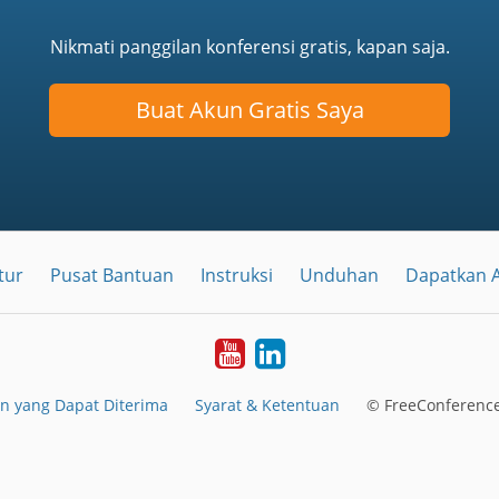
Nikmati panggilan konferensi gratis, kapan saja.
Buat Akun Gratis Saya
tur
Pusat Bantuan
Instruksi
Unduhan
Dapatkan A
YouTube
LinkedIn
n yang Dapat Diterima
Syarat & Ketentuan
© FreeConference