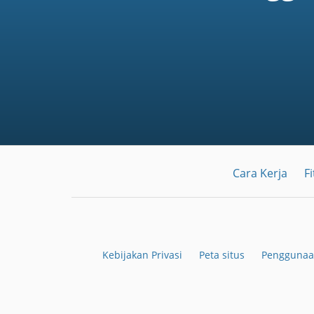
Cara Kerja
Fi
Kebijakan Privasi
Peta situs
Penggunaa