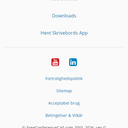
Downloads
Hent Skrivebords App
YouTube
LinkedIn
Fortrolighedspolitik
Sitemap
Acceptabel brug
Betingelser & Vilkår
© FreeConferenceCall.com 2001-2026, ver G