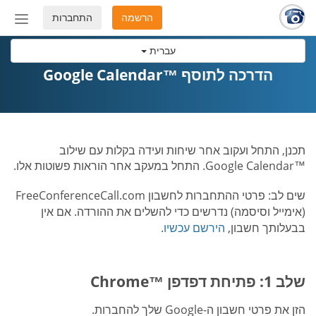
הרשמה
התחברות
החלף
מצב
עברית
ניווט
הדרכה לתוסף ™Google Calendar
תכנן, התחל ועקוב אחר שיחות ועידה בקלות עם שילוב
™Google Calendar. התחל במעקב אחר הוראות פשוטות אלו.
שים לב: פרטי ההתחברות לחשבון FreeConferenceCall.com
(אימייל וסיסמה) נדרשים כדי להשלים את ההורדה. אם אין
בבעלותך חשבון,
הירשם עכשיו
.
שלב 1: פתיחת דפדפן ™Chrome
הזן את פרטי חשבון ה-Google שלך להחברות.