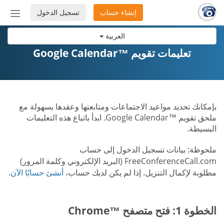
إنشاء حساب
تسجيل الدخول
إظهار
أو
العربية
إخفاء
شريط
تعليمات تقويم ™Google Calendar
التنق
بإمكانك تحديد مواعيد الاجتماعات ومتابعتها وعقدها بسهولة مع
ملحق تقويم ™Google Calendar. ابدأ باتباع هذه التعليمات
البسيطة.
ملحوظة: بيانات تسجيل الدخول إلى حساب
FreeConferenceCall.com (البريد الإلكتروني وكلمة المرور)
مطلوبة لإكمال التنزيل. إذا لم يكن لديك حساب،
أنشئ حسابًا الآن
.
الخطوة 1: فتح متصفح ™Chrome