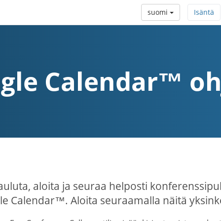
suomi
Isäntä
gle Calendar™ oh
auluta, aloita ja seuraa helposti konferenssipu
e Calendar™. Aloita seuraamalla näitä yksinker