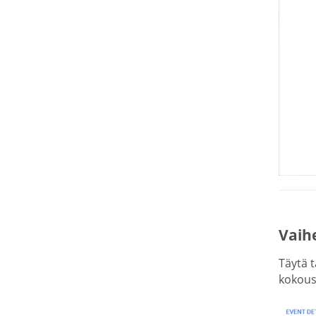
Vaih
Täytä t
kokoust