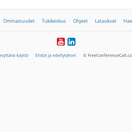
Ominaisuudet
Tukikeskus
Ohjeet
Lataukset
Hae
YouTube
LinkedIn
ksyttävä käyttö
Ehdot ja edellytykset
© FreeConferenceCall.co