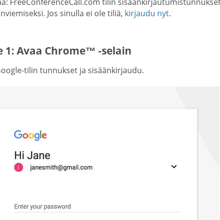
: FreeConferenceCall.com tilin sisäänkirjautumistunnukset 
viemiseksi. Jos sinulla ei ole tiliä,
kirjaudu nyt
.
e 1: Avaa Chrome™ -selain
ogle-tilin tunnukset ja sisäänkirjaudu.