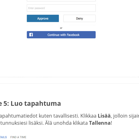
e 5: Luo tapahtuma
apahtumatiedot kuten tavallisesti. Klikkaa
Lisää
, jolloin sij
unnuksiesi lisäksi. Älä unohda klikata
Tallenna
!