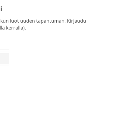
i
, kun luot uuden tapahtuman. Kirjaudu
ä kerralla).