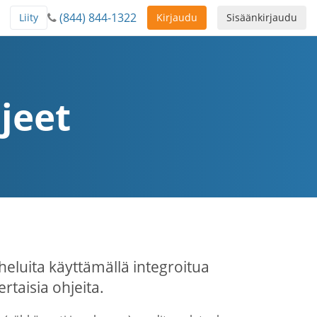
(844) 844-1322
Liity
Kirjaudu
Sisäänkirjaudu
jeet
heluita käyttämällä integroitua
taisia ohjeita.