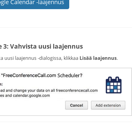
gle Calendar -laajennus
 3: Vahvista uusi laajennus
a uusi laajennus -dialogissa, klikkaa
Lisää laajennus
.