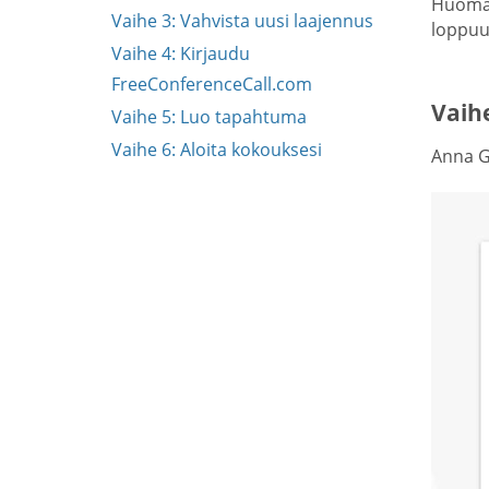
Huomaa
Vaihe 3: Vahvista uusi laajennus
loppuun
Vaihe 4: Kirjaudu
FreeConferenceCall.com
Vaih
Vaihe 5: Luo tapahtuma
Vaihe 6: Aloita kokouksesi
Anna Go