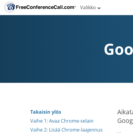
Valikko
Goo
Aikat
Takaisin ylös
Googl
Vaihe 1: Avaa Chrome-selain
Vaihe 2: Lisää Chrome-laajennus