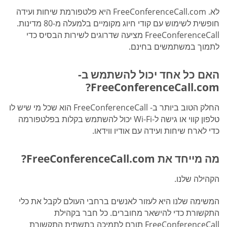
לא. FreeConferenceCall.com היא פלטפורמת שיחות ועידה
חופשית לשימוש עם קודי חיוג מקומיים בלמעלה מ-80 מדינות.
FreeConferenceCall מציעה שדרוגים לשירות הבסיס כדי
לתמוך במשתמשים בחינם.
האם כל אחד יכול להשתמש ב-
FreeConferenceCall.com?
החלק הטוב ביותר ב- FreeConferenceCall הוא שכל מי שיש לו
טלפון קווי או גישה ל-Wi-Fi יכול להשתמש בקלות בפלטפורמה
כדי לארח שיחות ועידה עם אודיו ווידאו.
מה מייחד את FreeConferenceCall.com?
הקהילה שלנו.
המשימה שלנו היא לעזור לאנשים ברחבי העולם לקבל את כלי
התקשורת כדי להישאר מחוברים. כל חבר בקהילת
FreeConferenceCall תורם לתמיכה בתשתית התקשורת