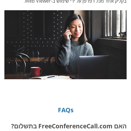
בקליק אחד מכל דפדפן על ידי שימוש ב-Web Viewer.
FAQs
האם FreeConferenceCall.com בתשלום?