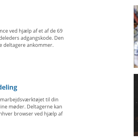
nce ved hjælp af et af de 69
ødeleders adgangskode. Den
dre deltagere ankommer.
deling
marbejdsværktøjet til din
line møder. Deltagerne kan
enhver browser ved hjælp af