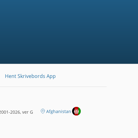
Hent Skrivebords App
Afghanistan
001-2026, ver G