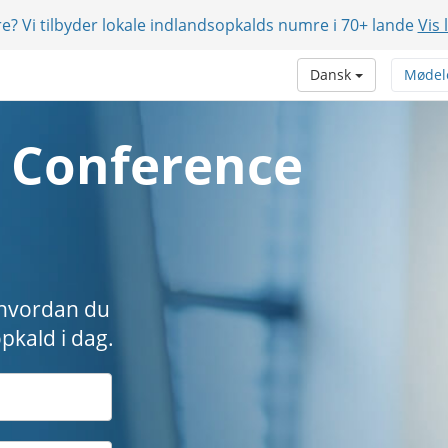
e? Vi tilbyder lokale indlandsopkalds numre i 70+ lande
Vis 
Dansk
Mødel
 Conference
, hvordan du
pkald i dag.