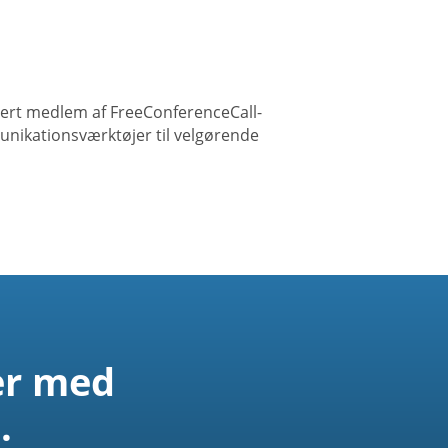
vert medlem af FreeConferenceCall-
unikationsværktøjer til velgørende
er med
.