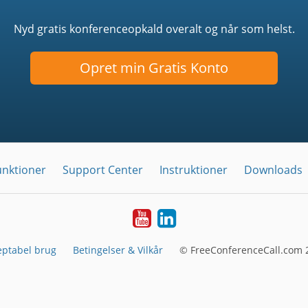
Nyd gratis konferenceopkald overalt og når som helst.
Opret min Gratis Konto
unktioner
Support Center
Instruktioner
Downloads
YouTube
LinkedIn
eptabel brug
Betingelser & Vilkår
© FreeConferenceCall.com 2