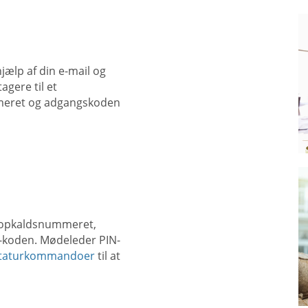
ælp af din e-mail og
agere til et
meret og adgangskoden
d opkaldsnummeret,
-koden. Mødeleder PIN-
astaturkommandoer
til at