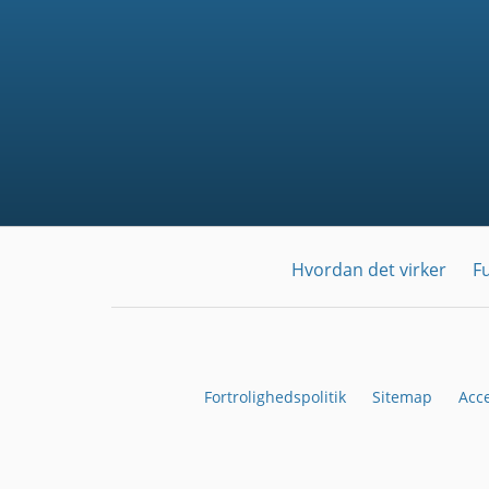
Hvordan det virker
F
Fortrolighedspolitik
Sitemap
Acc