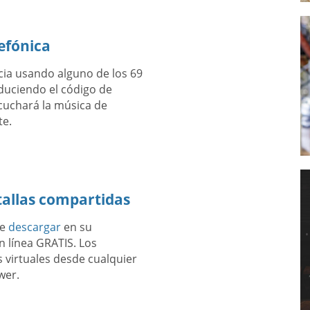
efónica
cia usando alguno de los 69
duciendo el código de
scuchará la música de
te.
tallas compartidas
te
descargar
en su
 línea GRATIS. Los
 virtuales desde cualquier
wer.