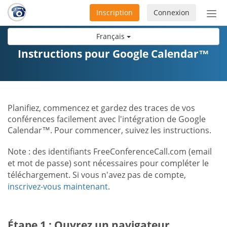
Inscription
Connexion
Acti
ou
Français
désa
la
Instructions pour Google Calendar™
nav
Planifiez, commencez et gardez des traces de vos
conférences facilement avec l'intégration de Google
Calendar™. Pour commencer, suivez les instructions.
Note : des identifiants FreeConferenceCall.com (email
et mot de passe) sont nécessaires pour compléter le
téléchargement. Si vous n'avez pas de compte,
inscrivez-vous maintenant
.
Étape 1 : Ouvrez un navigateur