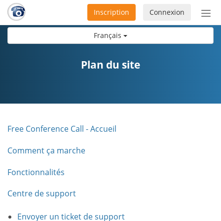
Inscription
Connexion
Acti
ou
Français
désa
la
nav
Plan du site
Free Conference Call - Accueil
Comment ça marche
Fonctionnalités
Centre de support
Envoyer un ticket de support