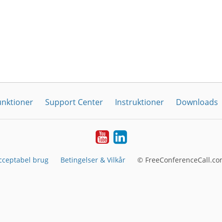
unktioner
Support Center
Instruktioner
Downloads
YouTube
LinkedIn
cceptabel brug
Betingelser & Vilkår
© FreeConferenceCall.co