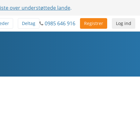
liste over understøttede lande
.
0985 646 916
eder
Deltag
Registrer
Log ind