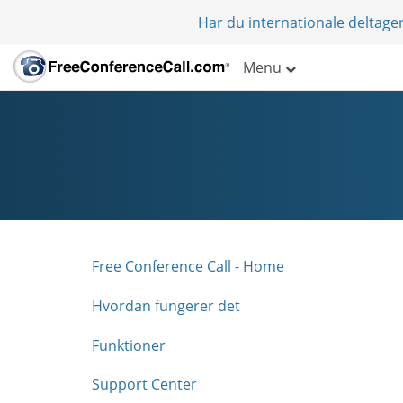
Har du internationale deltager
Menu
Free Conference Call - Home
Hvordan fungerer det
Funktioner
Support Center