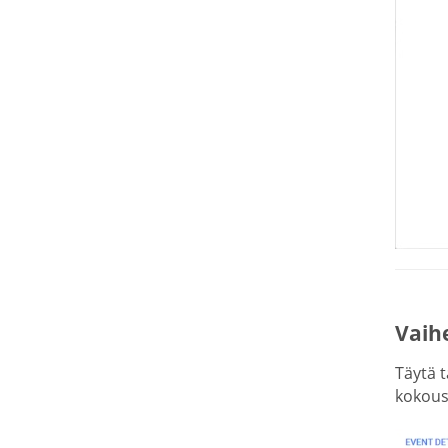
Vaih
Täytä t
kokoust