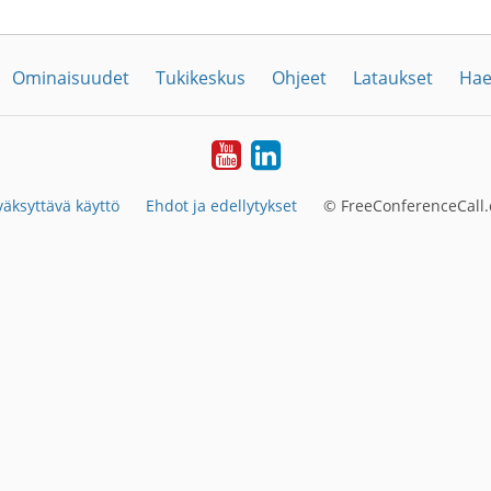
Ominaisuudet
Tukikeskus
Ohjeet
Lataukset
Hae
YouTube
LinkedIn
äksyttävä käyttö
Ehdot ja edellytykset
© FreeConferenceCall.