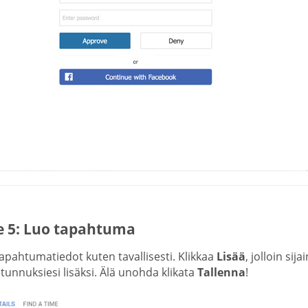
e 5: Luo tapahtuma
apahtumatiedot kuten tavallisesti. Klikkaa
Lisää
, jolloin sij
unnuksiesi lisäksi. Älä unohda klikata
Tallenna
!