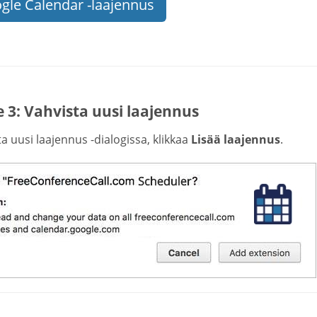
gle Calendar -laajennus
 3: Vahvista uusi laajennus
a uusi laajennus -dialogissa, klikkaa
Lisää laajennus
.