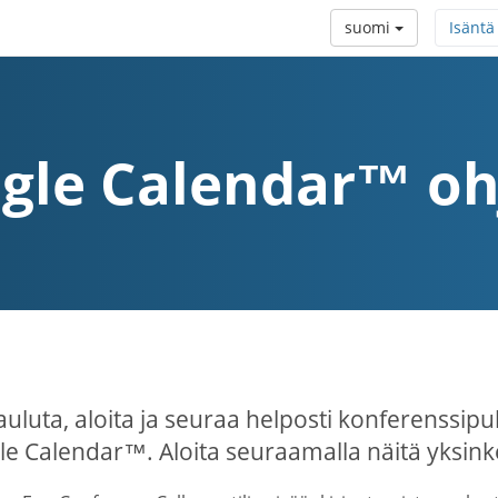
suomi
Isäntä
gle Calendar™ oh
auluta, aloita ja seuraa helposti konferenssipu
e Calendar™. Aloita seuraamalla näitä yksinker