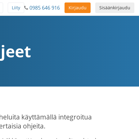
0985 646 916
Liity
Kirjaudu
Sisäänkirjaudu
jeet
heluita käyttämällä integroitua
taisia ohjeita.