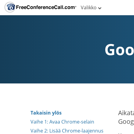
Valikko
Goo
Aikat
Takaisin ylös
Googl
Vaihe 1: Avaa Chrome-selain
Vaihe 2: Lisää Chrome-laajennus