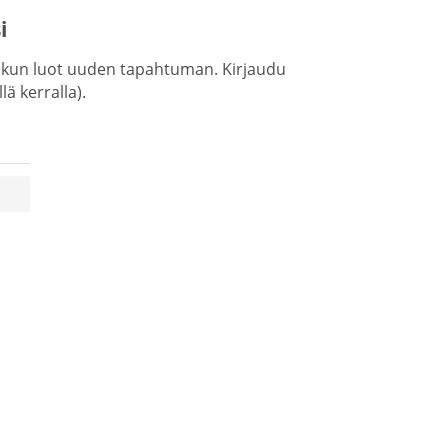
i
, kun luot uuden tapahtuman. Kirjaudu
ä kerralla).