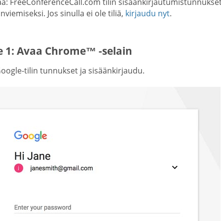
: FreeConferenceCall.com tilin sisäänkirjautumistunnukset 
viemiseksi. Jos sinulla ei ole tiliä,
kirjaudu nyt
.
e 1: Avaa Chrome™ -selain
ogle-tilin tunnukset ja sisäänkirjaudu.