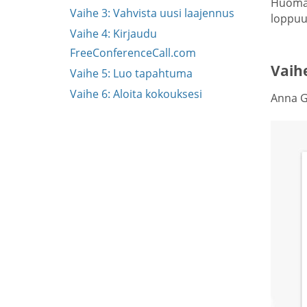
Huomaa
Vaihe 3: Vahvista uusi laajennus
loppuun
Vaihe 4: Kirjaudu
FreeConferenceCall.com
Vaih
Vaihe 5: Luo tapahtuma
Vaihe 6: Aloita kokouksesi
Anna Go