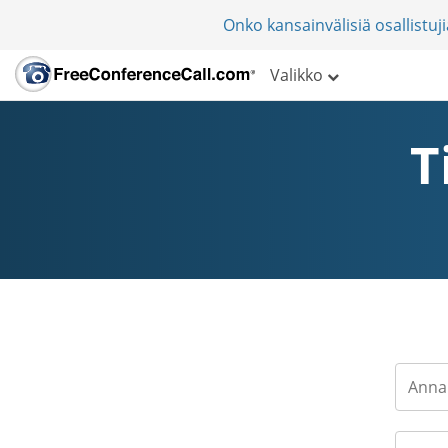
Onko kansainvälisiä osallistu
Valikko
T