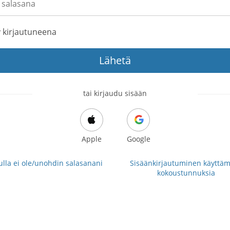
 kirjautuneena
Lähetä
tai kirjaudu sisään
Apple
Google
lla ei ole/unohdin salasanani
Sisäänkirjautuminen käyttäm
kokoustunnuksia