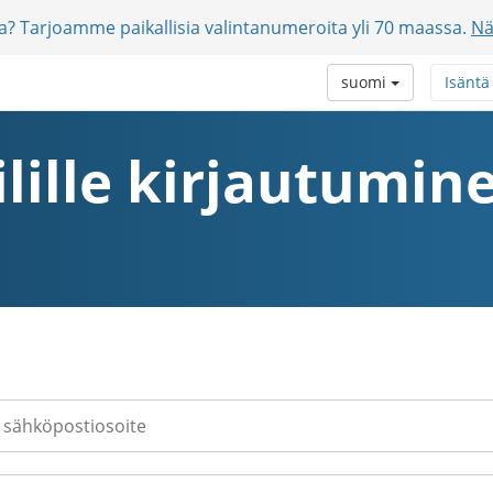
jia? Tarjoamme paikallisia valintanumeroita yli 70 maassa.
Nä
suomi
Isäntä
ilille kirjautumin