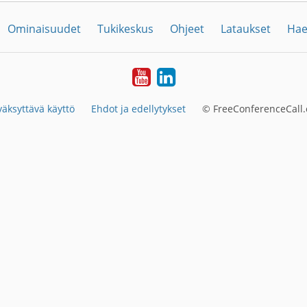
Ominaisuudet
Tukikeskus
Ohjeet
Lataukset
Hae
YouTube
LinkedIn
äksyttävä käyttö
Ehdot ja edellytykset
© FreeConferenceCall.