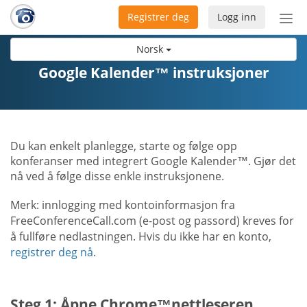
Registrer deg
Logg inn
Bytt
nav
Norsk
Google Kalender™ instruksjoner
Du kan enkelt planlegge, starte og følge opp
konferanser med integrert Google Kalender™. Gjør det
nå ved å følge disse enkle instruksjonene.
Merk: innlogging med kontoinformasjon fra
FreeConferenceCall.com (e-post og passord) kreves for
å fullføre nedlastningen. Hvis du ikke har en konto,
registrer deg nå
.
Steg 1: Åpne Chrome™nettleseren