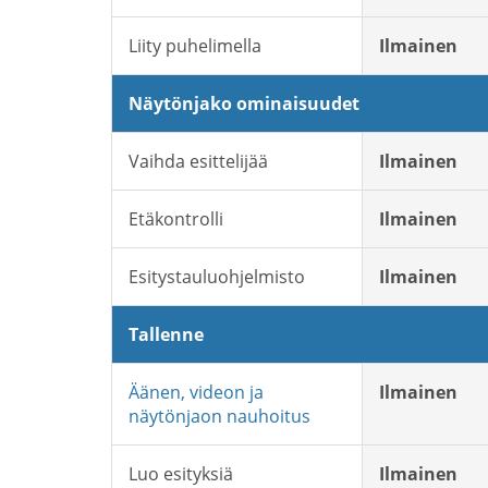
Liity puhelimella
Ilmainen
Näytönjako ominaisuudet
Vaihda esittelijää
Ilmainen
Etäkontrolli
Ilmainen
Esitystauluohjelmisto
Ilmainen
Tallenne
Äänen, videon ja
Ilmainen
näytönjaon nauhoitus
Luo esityksiä
Ilmainen