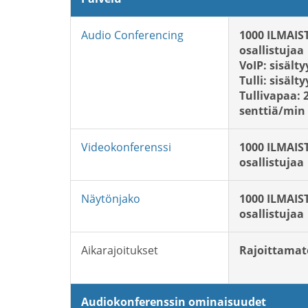
Audio Conferencing
1000 ILMAIS
osallistujaa
VoIP: sisälty
Tulli: sisälty
Tullivapaa: 
senttiä/min
Videokonferenssi
1000 ILMAIS
osallistujaa
Näytönjako
1000 ILMAIS
osallistujaa
Aikarajoitukset
Rajoittama
Audiokonferenssin ominaisuudet