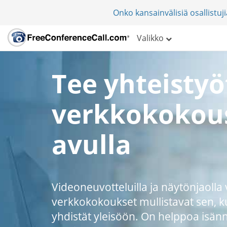
Onko kansainvälisiä osallistu
Valikko
Tee yhteistyö
verkkokokou
avulla
Videoneuvotteluilla ja näytönjaolla
verkkokokoukset mullistavat sen, k
yhdistät yleisöön. On helppoa isän