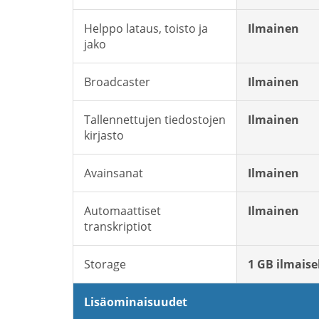
Helppo lataus, toisto ja
Ilmainen
jako
Broadcaster
Ilmainen
Tallennettujen tiedostojen
Ilmainen
kirjasto
Avainsanat
Ilmainen
Automaattiset
Ilmainen
transkriptiot
Storage
1 GB ilmaise
Lisäominaisuudet