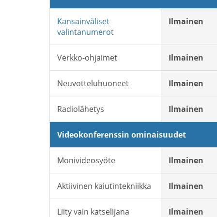
Kansainväliset
Ilmainen
valintanumerot
Verkko-ohjaimet
Ilmainen
Neuvotteluhuoneet
Ilmainen
Radiolähetys
Ilmainen
Videokonferenssin ominaisuudet
Monivideosyöte
Ilmainen
Aktiivinen kaiutintekniikka
Ilmainen
Liity vain katselijana
Ilmainen