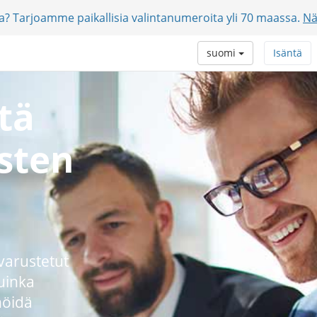
jia? Tarjoamme paikallisia valintanumeroita yli 70 maassa.
Nä
suomi
Isäntä
tä
sten
 varustetut
uinka
nöidä