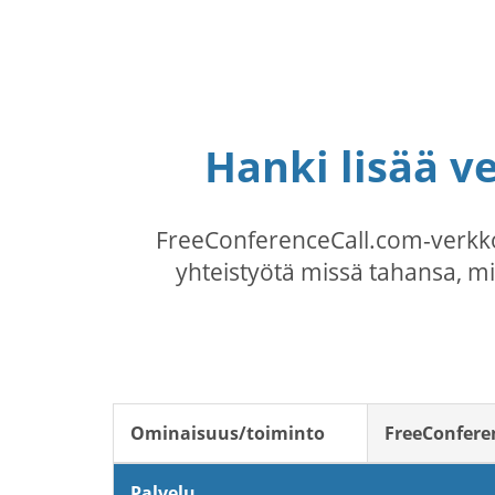
Hanki lisää v
FreeConferenceCall.com-verkko
yhteistyötä missä tahansa, mi
Ominaisuus/toiminto
FreeConfere
Palvelu