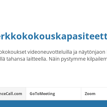
erkkokokouskapasiteetti
kokoukset videoneuvotteluilla ja näytönjaon 
llä tahansa laitteella. Näin pystymme kilpaile
nceCall.com
GoToMeeting
Zoom