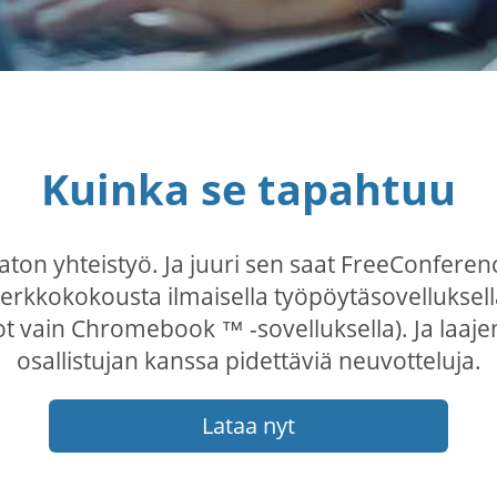
Kuinka se tapahtuu
on yhteistyö. Ja juuri sen saat FreeConferenc
verkkokokousta ilmaisella työpöytäsovelluksel
t vain Chromebook ™ -sovelluksella). Ja laajen
osallistujan kanssa pidettäviä neuvotteluja.
Lataa nyt