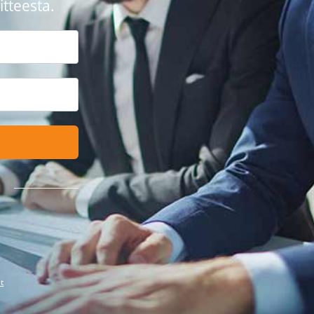
tteesta.
t