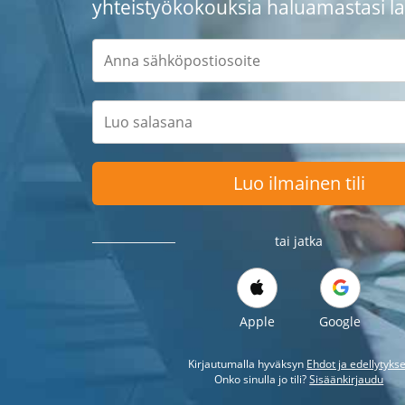
yhteistyökokouksia haluamastasi lai
Luo ilmainen tili
tai jatka
Apple
Google
Kirjautumalla hyväksyn
Ehdot ja edellytykse
Onko sinulla jo tili?
Sisäänkirjaudu