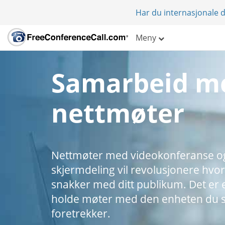
Har du internasjonale d
Meny
Samarbeid m
nettmøter
Nettmøter med videokonferanse o
skjermdeling vil revolusjonere hvo
snakker med ditt publikum. Det er 
holde møter med den enheten du s
foretrekker.