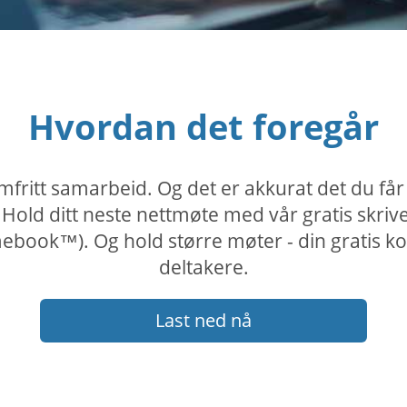
Hvordan det foregår
fritt samarbeid. Og det er akkurat det du f
Hold ditt neste nettmøte med vår gratis skriv
book™). Og hold større møter - din gratis kon
deltakere.
Last ned nå