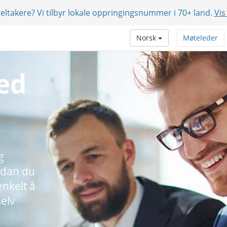
eltakere? Vi tilbyr lokale oppringingsnummer i 70+ land.
Vis
Norsk
Møteleder
ed
g
rdan du
enkelt å
elv