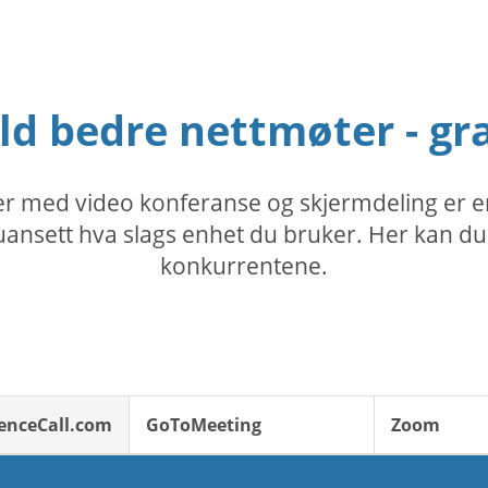
ld bedre nettmøter - gra
r med video konferanse og skjermdeling er e
ansett hva slags enhet du bruker. Her kan du s
konkurrentene.
enceCall.com
GoToMeeting
Zoom