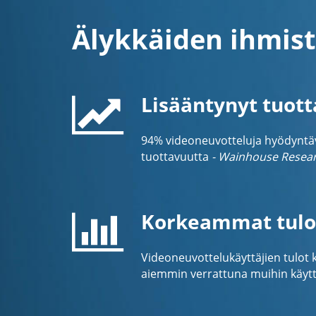
Älykkäiden ihmist
Lisääntynyt tuot
94% videoneuvotteluja hyödyntävis
tuottavuutta
- Wainhouse Resea
Korkeammat tulo
Videoneuvottelukäyttäjien tulot
aiemmin verrattuna muihin käyttä