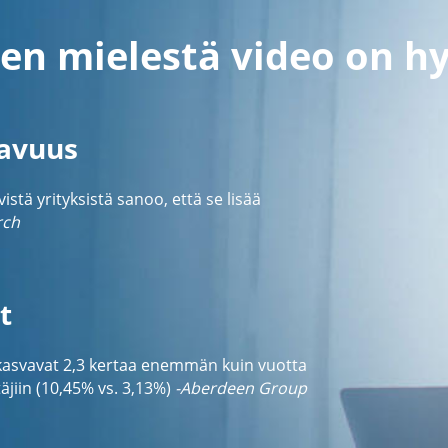
en mielestä video on h
tavuus
tä yrityksistä sanoo, että se lisää
rch
t
 kasvavat 2,3 kertaa enemmän kuin vuotta
jiin (10,45% vs. 3,13%)
-Aberdeen Group