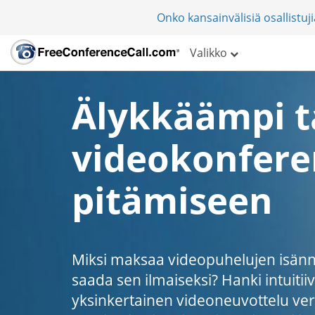
Onko kansainvälisiä osallistu
Valikko
Älykkäämpi 
videokonfere
pitämiseen
Miksi maksaa videopuhelujen isännö
saada sen ilmaiseksi? Hanki intuitiiv
yksinkertainen videoneuvottelu ver