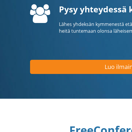
Pysy yhteydessä k
Lähes yhdeksän kymmenestä etäty
heitä tuntemaan olonsa läheise
Luo ilmain
FreeConfer