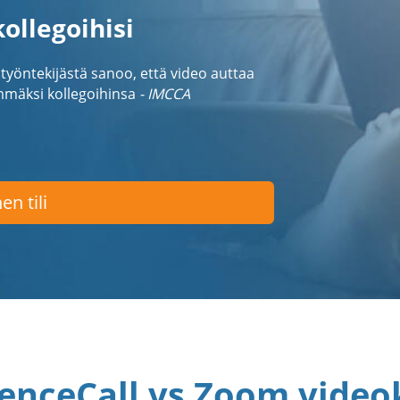
ollegoihisi
öntekijästä sanoo, että video auttaa
mmäksi kollegoihinsa
- IMCCA
en tili
enceCall vs Zoom video