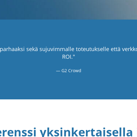
parhaaksi sekä sujuvimmalle toteutukselle että verkko
ROI."
G2 Crowd
renssi yksinkertaisella 