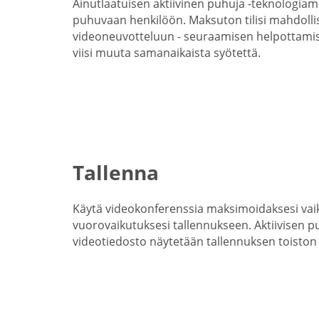
Ainutlaatuisen aktiivinen puhuja -teknologia
puhuvaan henkilöön. Maksuton tilisi mahdollis
videoneuvotteluun - seuraamisen helpottamis
viisi muuta samanaikaista syötettä.
Tallenna
Käytä videokonferenssia maksimoidaksesi vai
vuorovaikutuksesi tallennukseen. Aktiivisen p
videotiedosto näytetään tallennuksen toiston