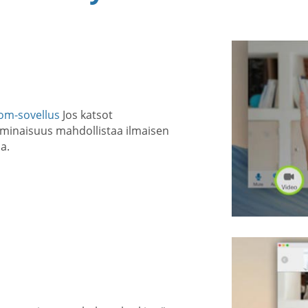
om-sovellus
Jos katsot
ominaisuus mahdollistaa ilmaisen
a.