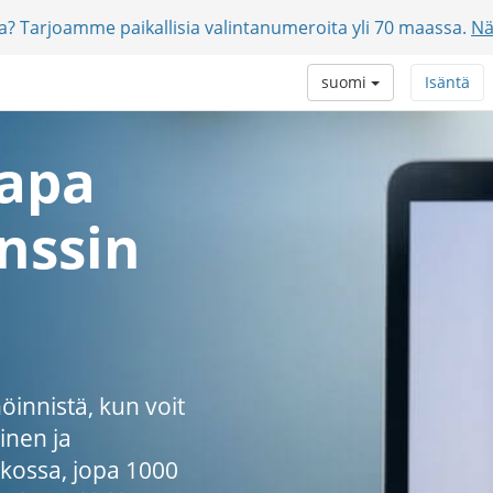
jia? Tarjoamme paikallisia valintanumeroita yli 70 maassa.
Nä
suomi
Isäntä
tapa
nssin
innistä, kun voit
inen ja
kossa, jopa 1000