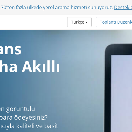
r? 70'ten fazla ülkede yerel arama hizmeti sunuyoruz.
Destekle
Türkçe
Toplantı Düzenl
ans
a Akıllı
en görüntülü
 para ödeyesiniz?
ıyla kaliteli ve basit