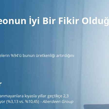
deonun İyi Bir Fikir Ol
lerin %94'ü bunun üretkenliği artırdığını
r
lanmayanlara kıyasla yıllar geçtikçe 2,3
diyor (%3,13 vs. %10,45)
- Aberdeen Group