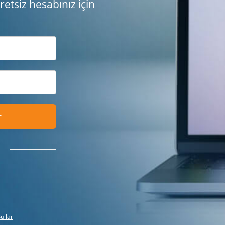
etsiz hesabınız için
r
ullar