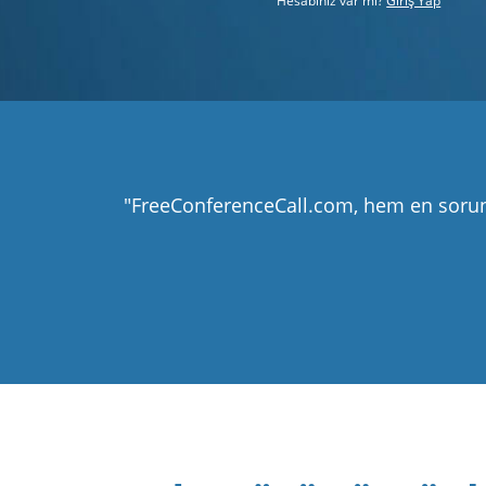
Hesabınız var mı?
Giriş Yap
"FreeConferenceCall.com, hem en soruns