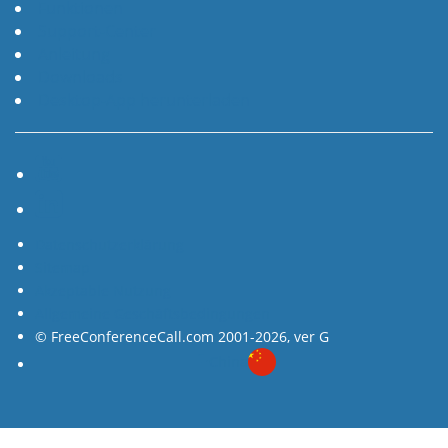
Funktionen
Support-Center
Anleitung
Downloads
Desktop-App herunterladen
YouTube
LinkedIn
Datenschutzerklärung
Sitemap
Akzeptable Nutzung
Allgemeine Geschäftsbedingungen
© FreeConferenceCall.com 2001-2026, ver G
China