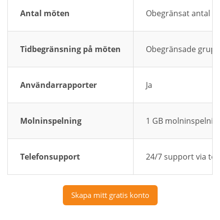
Antal möten
Obegränsat antal 
Tidbegränsning på möten
Obegränsade grup
Användarrapporter
Ja
Molninspelning
1 GB molninspelnin
Telefonsupport
24/7 support via te
Skapa mitt gratis konto