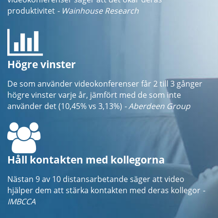
produktivitet
- Wainhouse Research
Högre vinster
De som använder videokonferenser får 2 till 3 gånger
högre vinster varje år, jämfört med de som inte
använder det (10,45% vs 3,13%)
- Aberdeen Group
Håll kontakten med kollegorna
Nästan 9 av 10 distansarbetande säger att video
hjälper dem att stärka kontakten med deras kollegor
-
IMBCCA