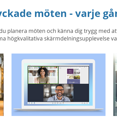
yckade möten - varje gå
 planera möten och känna dig trygg med att vå
a högkvalitativa skärmdelningsupplevelse va