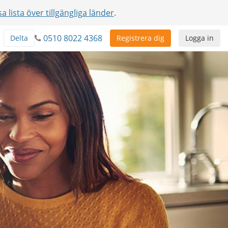
sa lista över tillgängliga länder
.
0510 8022 4368
Delta
Registrera dig
Logga in