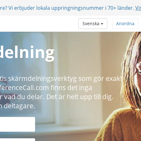
are? Vi erbjuder lokala uppringningsnummer i 70+ länder.
Vi
Svenska
Anordna
delning
ratis skärmdelningsverktyg som gör exakt
nferenceCall.com finns det inga
vad du delar. Det är helt upp till dig.
n deltagare.