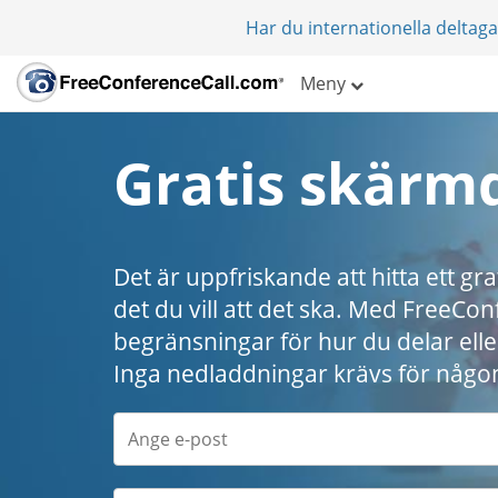
Har du internationella deltag
Meny
Gratis skärm
Det är uppfriskande att hitta ett g
det du vill att det ska. Med FreeCo
begränsningar för hur du delar eller 
Inga nedladdningar krävs för någo