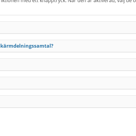
tionen med ett knapptryck. När den är aktiverad, välj de obj
 skärmdelningssamtal?