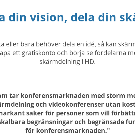
a din vision, dela din s
a eller bara behöver dela en idé, så kan skä
apa ett gratiskonto och börja se fördelarna m
skärmdelning i HD.
com tar konferensmarknaden med storm med
mdelning och videokonferenser utan kostn
markant saker för personer som vill förbätt
 skalbara begränsningar och begränsade fun
för konferensmarknaden."