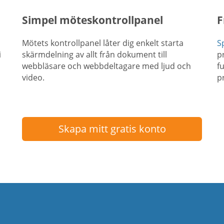
Simpel möteskontrollpanel
F
Mötets kontrollpanel låter dig enkelt starta
S
i
skärmdelning av allt från dokument till
p
webbläsare och webbdeltagare med ljud och
f
video.
p
Skapa mitt gratis konto