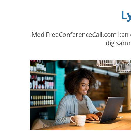
L
Med FreeConferenceCall.com kan du
dig samm