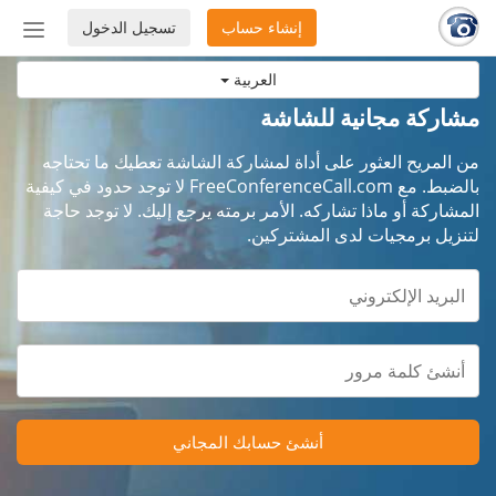
إنشاء حساب
تسجيل الدخول
إظهار
أو
العربية
إخفاء
شريط
مشاركة مجانية للشاشة
التنق
من المريح العثور على أداة لمشاركة الشاشة تعطيك ما تحتاجه
بالضبط. مع FreeConferenceCall.com لا توجد حدود في كيفية
المشاركة أو ماذا تشاركه. الأمر برمته يرجع إليك. لا توجد حاجة
لتنزيل برمجيات لدى المشتركين.
أنشئ حسابك المجاني