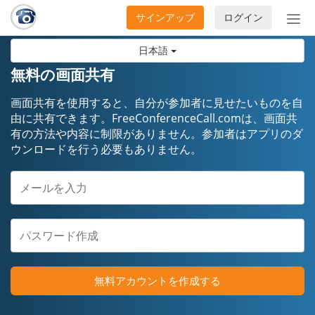
サインアップ
ログイン
ナ
ビ
日本語
ゲ
ー
無料の画面共有
シ
ョ
画面共有を使用すると、自分が参加者に見せたいものを自
ン
由に共有できます。FreeConferenceCall.comは、画面共
有の方法や内容に制限がありません。参加者はアプリのダ
の
ウンロードを行う必要もありません。
開
閉
無料アカウントを作成する