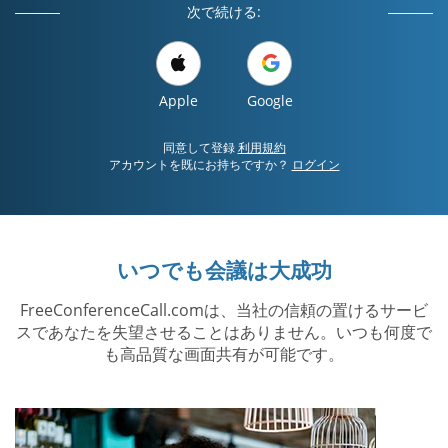
次で続ける:
Apple
Google
同意して登録
利用規約
アカウントを既にお持ちですか？
ログイン
いつでも会議は大成功
FreeConferenceCall.comは、当社の信頼の置けるサービ
スであなたを失望させることはありません。いつも何度で
も高品質な画面共有が可能です。