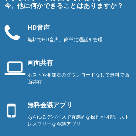
今、他に何かできることはありますか？
HD音声
無料でHD音声。簡単に通話を管理
電
話
機
画面共有
ホストや参加者のダウンロードなしで無料で画
ノ
面共有
ー
モ
ト
バ
パ
無料会議アプリ
イ
ソ
ル
コ
あらゆるデバイスで直感的な操作が可能。スト
ア
ン
レスフリーな会議アプリ
プ
の