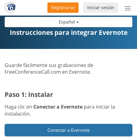
Registrarse
Iniciar sesión
Bot
de
Español
Nav
Instrucciones para integrar Evernote
Guarde fácilmente sus grabaciones de
FreeConferenceCall.com en Evernote.
Paso 1: Instalar
Haga clic en
Conectar a Evernote
para iniciar la
instalación.
Conectar a Evernote