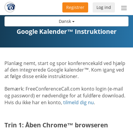
Registrer
Log ind
Slå
nav
Dansk
til/f
Google Kalender™ Instruktioner
Planlæg nemt, start og spor konferencekald ved hjælp
af den integrerede Google kalender™. Kom igang ved
at følge disse enkle instruktioner.
Bemærk: FreeConferenceCall.com konto login (e-mail
og password) er nødvendige for at fuldføre download.
Hvis du ikke har en konto,
tilmeld dig nu
.
Trin 1: Åben Chrome™ browseren