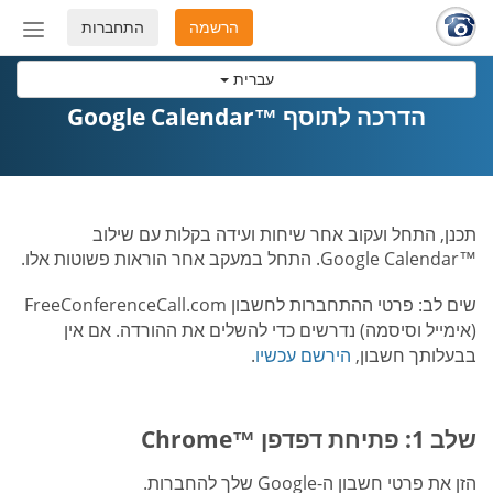
הרשמה
התחברות
החלף
מצב
עברית
ניווט
הדרכה לתוסף ™Google Calendar
תכנן, התחל ועקוב אחר שיחות ועידה בקלות עם שילוב
™Google Calendar. התחל במעקב אחר הוראות פשוטות אלו.
שים לב: פרטי ההתחברות לחשבון FreeConferenceCall.com
(אימייל וסיסמה) נדרשים כדי להשלים את ההורדה. אם אין
בבעלותך חשבון,
הירשם עכשיו
.
שלב 1: פתיחת דפדפן ™Chrome
הזן את פרטי חשבון ה-Google שלך להחברות.