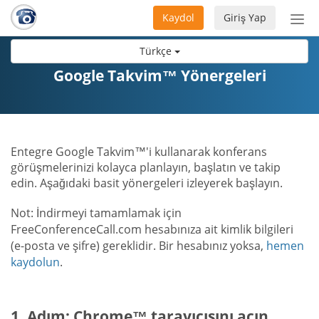
Kaydol
Giriş Yap
Nav
aç/
Türkçe
Google Takvim™ Yönergeleri
Entegre Google Takvim™'i kullanarak konferans
görüşmelerinizi kolayca planlayın, başlatın ve takip
edin. Aşağıdaki basit yönergeleri izleyerek başlayın.
Not: İndirmeyi tamamlamak için
FreeConferenceCall.com hesabınıza ait kimlik bilgileri
(e-posta ve şifre) gereklidir. Bir hesabınız yoksa,
hemen
kaydolun
.
1. Adım: Chrome™ tarayıcısını açın