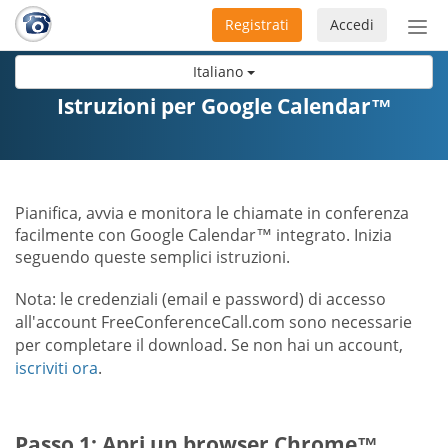
Registrati
Accedi
Atti
nav
Italiano
Istruzioni per Google Calendar™
Pianifica, avvia e monitora le chiamate in conferenza
facilmente con Google Calendar™ integrato. Inizia
seguendo queste semplici istruzioni.
Nota: le credenziali (email e password) di accesso
all'account FreeConferenceCall.com sono necessarie
per completare il download. Se non hai un account,
iscriviti ora
.
Passo 1: Apri un browser Chrome™