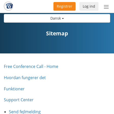
Registrer
Log ind
Slå
nav
Dansk
til/f
Sitemap
Free Conference Call - Home
Hvordan fungerer det
Funktioner
Support Center
Send fejlmelding