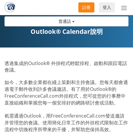
註冊
登入
切
換
普通話
導
航
Outlook® Calendar說明
透過集成的Outlook® 外掛程式輕鬆排程、啟動和跟踪電話
會議。
如今，大多數企業都在綫上策劃和主持會議。您每天都會通
過電子郵件收到許多會議邀請。有了用於Outlook®的
FreeConferenceCall.com外挂程式，您可從您的行事曆中
直接組織和掌握您每一個安排好的網路研討會或活動。
衹需通過Outlook，用FreeConferenceCall.com發送邀請
并管理您的會議。使用簡化日常工作的外挂程式限制在工作
流程中切換程序所帶來的干擾，并幫助您保持高效。