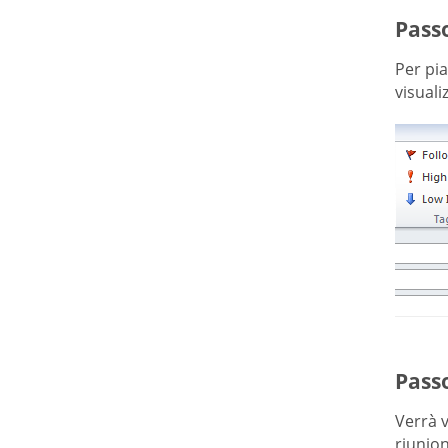
Passo
Per pia
visuali
Pass
Verrà v
riunio