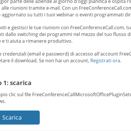
ior parte delle aziende al giorno d'oggi pianifica e ospita r
ti alle riunioni tramite e-mail. Con un FreeConferenceCall.co
 aggiornato su tutti i tuoi webinar o eventi programmati di
nviti e gestisci le tue riunioni con FreeConferenceCall.com, tu
ti dallo switching dei programmi nel mezzo del tuo flusso di
 e ti aiuta a rimanere produttivo.
e credenziali (email e password) di accesso all'account Fr
tare il download. Se non hai un account,
Registrati ora
.
 1: scarica
pio clic sul file FreeConferenceCallMicrosoftOfficePluginSet
ws.
Scarica