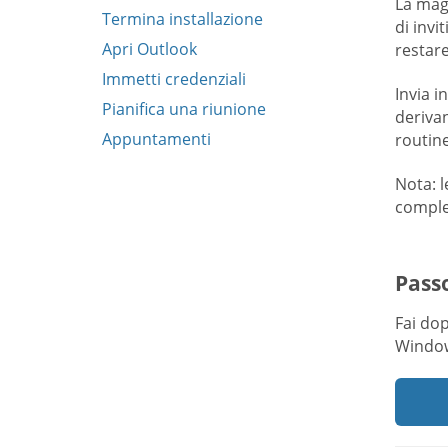
La magg
Termina installazione
di invi
Apri Outlook
restare
Immetti credenziali
Invia i
Pianifica una riunione
derivan
Appuntamenti
routine
Nota: l
comple
Passo
Fai dop
Windo