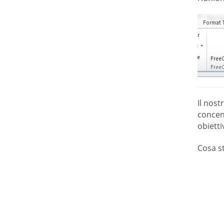
Il nost
concent
obiettiv
Cosa s