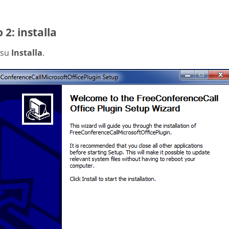
 2: installa
c su
Installa
.