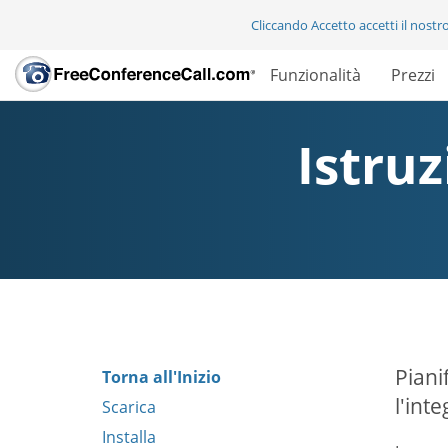
Cliccando Accetto accetti il nostr
Funzionalità
Prezzi
Istru
Piani
Torna all'Inizio
l'int
Scarica
Installa