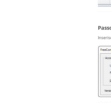
Passo
Inseris