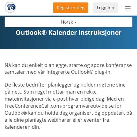
Registrer deg
Logg inn
Bytt
nav
Norsk
Outlook® Kalender instruksjoner
Nå kan du enkelt planlegge, starte og spore konferanse
samtaler med vår integrerte Outlook® plug-in.
De fleste bedrifter planlegger og holder møtene sine
på nett. Som regel mottar man en rekke
møteinvitasjoner via e-post hver bidige dag. Med en
FreeConferenceCall.com-programvareutvidelse for
Outlook® kan du holde deg organisert og oppdatert på
alle dine planlagte webinarer eller eventer fra
kalenderen din.