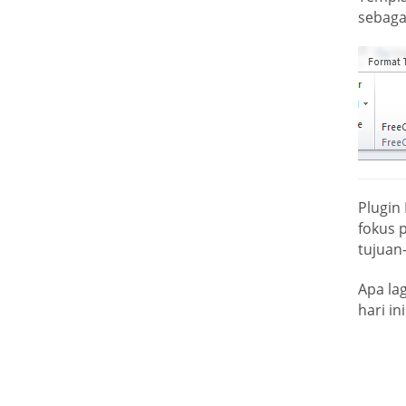
sebaga
Plugin
fokus 
tujuan
Apa la
hari ini