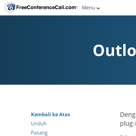
Menu
Outlo
Deng
Kembali ke Atas
plug-
Unduh
Pasang