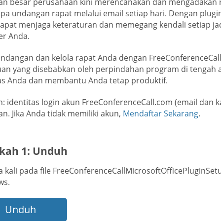
an besar perusahaan kini merencanakan dan mengadakan r
pa undangan rapat melalui email setiap hari. Dengan plug
apat menjaga keteraturan dan memegang kendali setiap jad
er Anda.
undangan dan kelola rapat Anda dengan FreeConferenceCall
an yang disebabkan oleh perpindahan program di tengah a
tas Anda dan membantu Anda tetap produktif.
n: identitas login akun FreeConferenceCall.com (email dan 
n. Jika Anda tidak memiliki akun,
Mendaftar Sekarang
.
kah 1: Unduh
a kali pada file FreeConferenceCallMicrosoftOfficePluginSe
ws.
Unduh