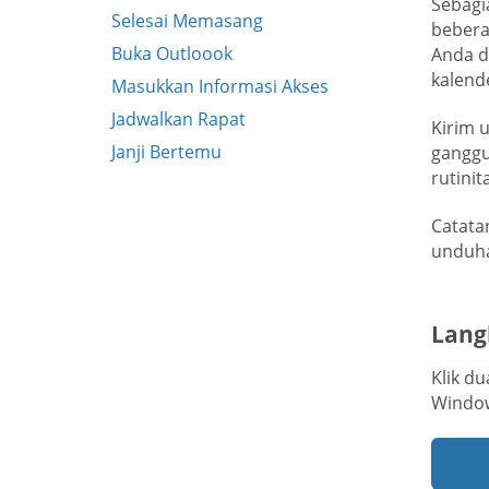
Sebagi
Selesai Memasang
bebera
Buka Outloook
Anda d
kalend
Masukkan Informasi Akses
Jadwalkan Rapat
Kirim 
Janji Bertemu
ganggu
rutini
Catata
unduha
Lang
Klik du
Windo