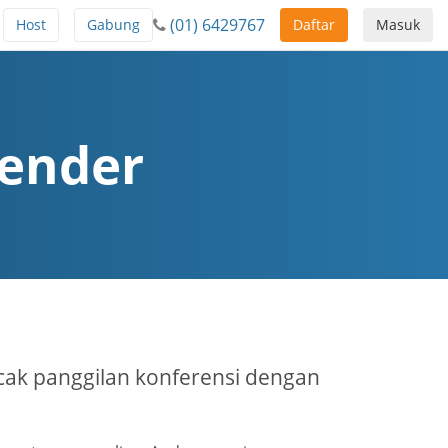
(01) 6429767
Host
Gabung
Daftar
Masuk
lender
k panggilan konferensi dengan