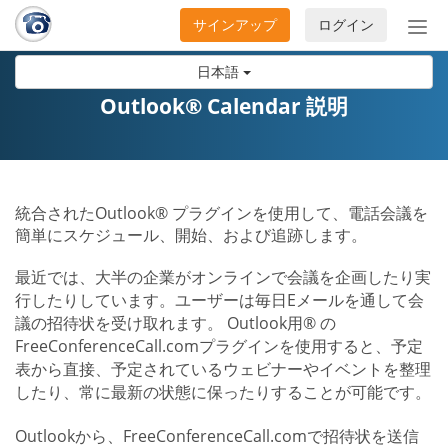
サインアップ
ログイン
ナ
ビ
日本語
ゲ
ー
Outlook® Calendar 説明
シ
ョ
ン
の
統合されたOutlook® プラグインを使用して、電話会議を
開
簡単にスケジュール、開始、および追跡します。
閉
最近では、大半の企業がオンラインで会議を企画したり実
行したりしています。ユーザーは毎日Eメールを通して会
議の招待状を受け取れます。 Outlook用® の
FreeConferenceCall.comプラグインを使用すると、予定
表から直接、予定されているウェビナーやイベントを整理
したり、常に最新の状態に保ったりすることが可能です。
Outlookから、FreeConferenceCall.comで招待状を送信