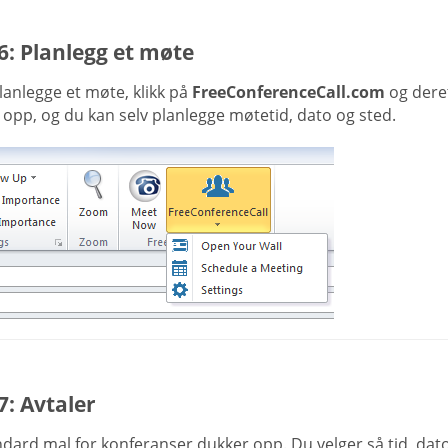
6: Planlegg et møte
lanlegge et møte, klikk på
FreeConferenceCall.com
og dere
opp, og du kan selv planlegge møtetid, dato og sted.
7: Avtaler
dard mal for konferanser dukker opp. Du velger så tid, dato og