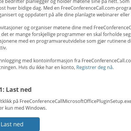
ste bedrifter planlegger og holder møtene sine på nett. So
post hver bidige dag. Med en FreeConferenceCall.com-progr
anisert og oppdatert på alle dine planlagte webinarer eller
nvitasjoner og organiser møtene dine med FreeConferenceCa
 det er mange forskjellige programmer en skal forholde seg
ksjonene med en programvareutvidelse som gjør rutinene d
tiv.
innlogging med kontoinformasjon fra FreeConferenceCall.com 
tningen. Hvis du ikke har en konto,
Registrer deg nå
.
1: Last ned
tklikk på FreeConferenceCallMicrosoftOfficePluginSetup.ex
er kun med Windows.
Last ned