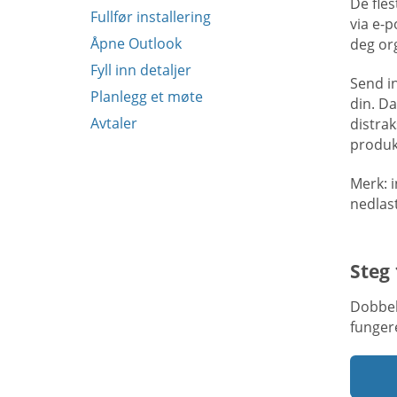
De fle
Fullfør installering
via e-
Åpne Outlook
deg org
Fyll inn detaljer
Send i
Planlegg et møte
din. Da
Avtaler
distra
produk
Merk: 
nedlas
Steg 
Dobbel
funger