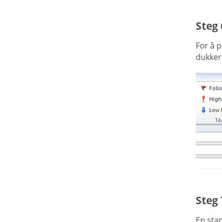
Steg 
For å p
dukker 
Steg 
En stan