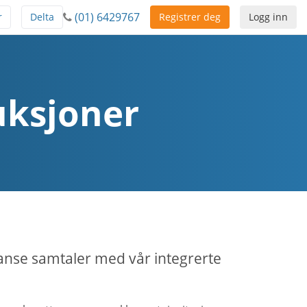
(01) 6429767
r
Delta
Registrer deg
Logg inn
uksjoner
ranse samtaler med vår integrerte