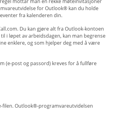
m regel mottar man en rekke møteinvitasjoner
amvareutvidelse for Outlook® kan du holde
 eventer fra kalenderen din.
ll.com. Du kan gjøre alt fra Outlook-kontoen
 til i løpet av arbeidsdagen, kan man begrense
ine enklere, og som hjelper deg med å være
(e-post og passord) kreves for å fullføre
e-filen. Outlook®-programvareutvidelsen