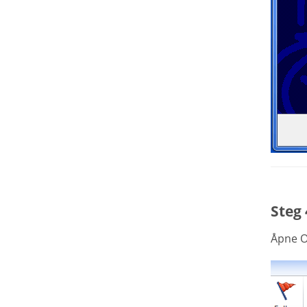
Steg
Åpne O