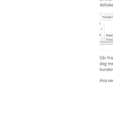
deltake
Vår Fr
deg me
kunder,
Hva ve