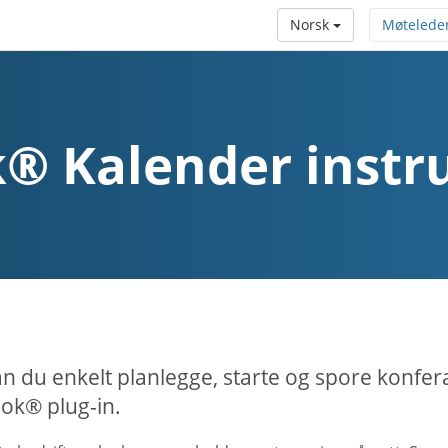
Norsk
Møtelede
® Kalender instr
n du enkelt planlegge, starte og spore konfe
ok® plug-in.