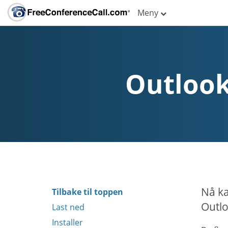
Meny
Outlook
Nå ka
Tilbake til toppen
Outlo
Last ned
Installer