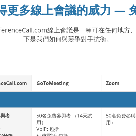
得更多線上會議的威力 — 
ferenceCall.com線上會議是一種可在任
下是我們如何與競爭對手抗衡。
nceCall.com
GoToMeeting
Zoom
參與者
50名免費參與者 （14天試
50名免費參與
用）
用）
括
VoIP: 包括
¢/分鐘
付費電話: 包括