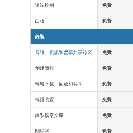
遠端控制
免費
白板
免費
錄製
音訊、視訊和螢幕共享錄製
免費
創建簡報
免費
輕鬆下載、回放和共享
免費
轉播裝置
免費
錄製檔案文庫
免費
關鍵字
免費