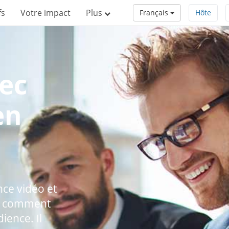
fs
Votre impact
Plus
Français
Hôte
ec
en
nce vidéo et
er comment
ience. Il