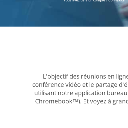
Vous avez déjà un compte ?
Connexion
L'objectif des réunions en lign
conférence vidéo et le partage d
utilisant notre application burea
Chromebook™). Et voyez à grande