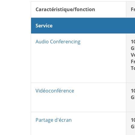
Caractéristique/fonction
F
Service
Audio Conferencing
1
G
V
F
T
Vidéoconférence
1
G
Partage d'écran
1
G