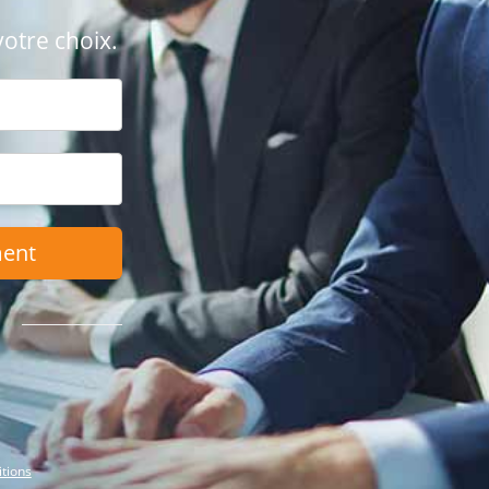
votre choix.
ment
itions