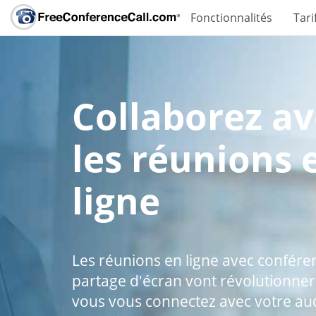
Fonctionnalités
Tari
Collaborez av
les réunions 
ligne
Les réunions en ligne avec confére
partage d'écran vont révolutionn
vous vous connectez avec votre aud