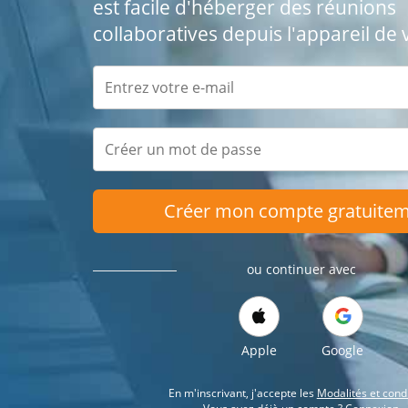
est facile d'héberger des réunions
collaboratives depuis l'appareil de 
Créer mon compte gratuite
ou continuer avec
Apple
Google
En m'inscrivant, j'accepte les
Modalités et cond