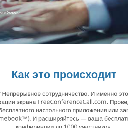
я и Условия
Как это происходит
 Непрерывное сотрудничество. И именно это
ации экрана FreeConferenceCall.com. Пров
есплатного настольного приложения или зап
omebook™). И расширяйтесь — ваша бесплатн
конференции до 1000 участников.