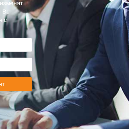
 изменят
. Вы
я с
нт