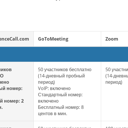
enceCall.com
GoToMeeting
Zoom
ников
50 участников бесплатно
50 участн
НО
(14-дневный пробный
(14-дневн
чено
период)
период)
ый номер:
VoIP: включено
Стандартный номер:
й номер: 2
включено
н.
Бесплатный номер: 8
центов в мин.