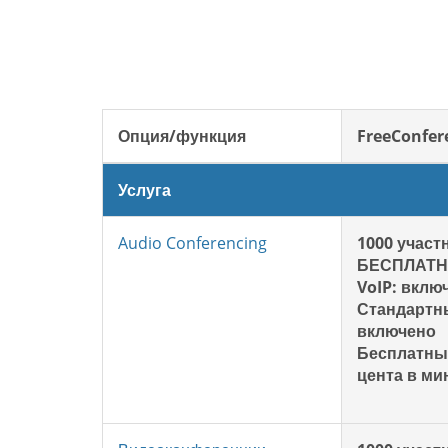
Опция/функция
FreeConfer
Услуга
Audio Conferencing
1000 участ
БЕСПЛАТ
VoIP: вклю
Стандартн
включено
Бесплатны
цента в ми