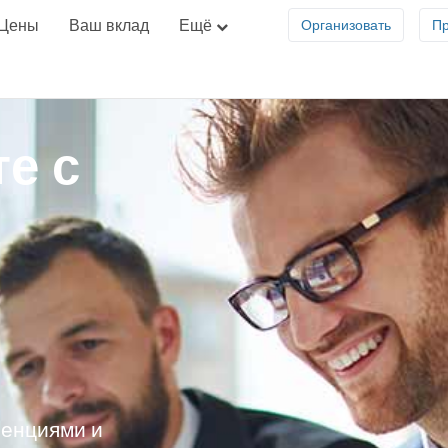
Цены
Ваш вклад
Ещё
Организовать
Пр
е с
енциями и