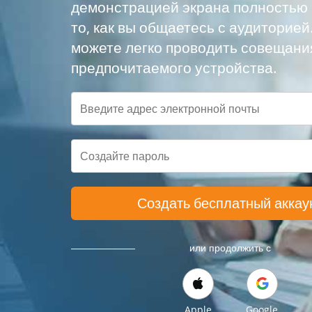
демонстрацией экрана полностью
то, как вы общаетесь с аудиторией
можете легко проводить совещани
предпочитаемого устройства.
Создать бесплатный аккау
или продолжить с
Apple
Google