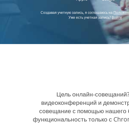
Создавая учетную запись, я соглашаюсь на
Положени
Уже есть учетная запись?
Войти
Цель онлайн-совещаний?
видеоконференций и демонстр
совещание с помощью нашего б
функциональность только с Chr