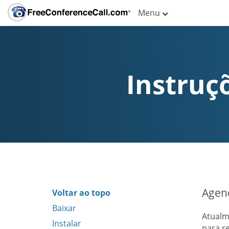
Menu
Instruç
Agend
Voltar ao topo
Baixar
Atualm
Instalar
para r