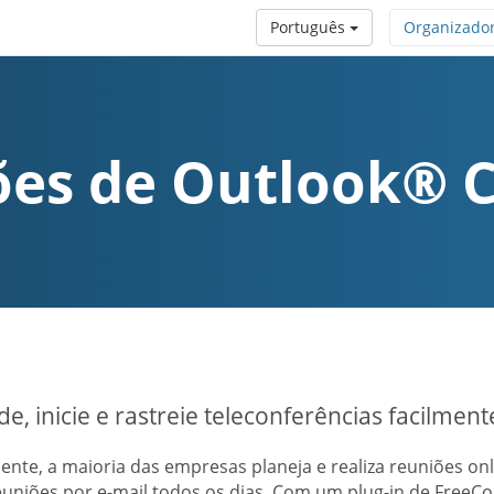
Português
Organizado
ões de Outlook® 
e, inicie e rastreie teleconferências facilmen
ente, a maioria das empresas planeja e realiza reuniões o
euniões por e-mail todos os dias. Com um plug-in de FreeC