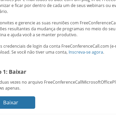
anizar e ficar por dentro de cada um de seus webinars ou
rio.
convites e gerencie as suas reuniões com FreeConferenceCall
ções resultantes da mudança de programas no meio do seu f
tina e ajuda você a se manter produtivo.
as credenciais de login da conta FreeConferenceCall.com (e
load. Se você não tiver uma conta,
Inscreva-se agora
.
 1: Baixar
 duas vezes no arquivo FreeConferenceCallMicrosoftOfficePl
s apenas.
Baixar