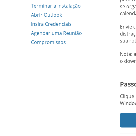
Terminar a Instalação
se org
calendá
Abrir Outlook
Insira Credenciais
Envie 
Agendar uma Reunião
distra
sua ro
Compromissos
Nota: 
o down
Passo
Clique
Window