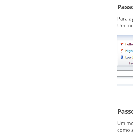
Pass
Para a
Um mod
Pass
Um mod
como a