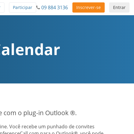
09 884 3136
r
Participar
Inscrever-se
Entrar
Calendar
te com o plug-in Outlook ®.
nline. Você recebe um punhado de convites
onferenceCall.com para o Outlook®, você pode