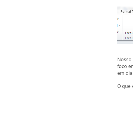
Nosso 
foco e
em dia
O que 